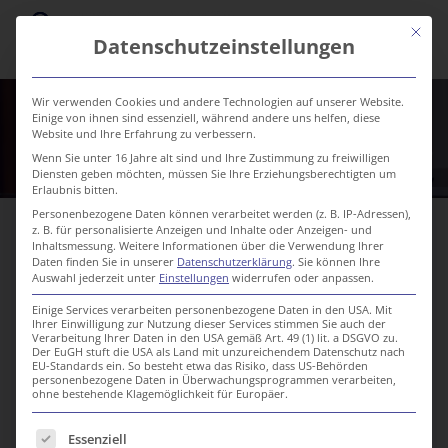
Mit die
Datenschutzeinstellungen
Wir verwenden Cookies und andere Technologien auf unserer Website.
Einige von ihnen sind essenziell, während andere uns helfen, diese
Website und Ihre Erfahrung zu verbessern.
Wenn Sie unter 16 Jahre alt sind und Ihre Zustimmung zu freiwilligen
Covid-Impfung
Diensten geben möchten, müssen Sie Ihre Erziehungsberechtigten um
Erlaubnis bitten.
13. Oktober 2025
Personenbezogene Daten können verarbeitet werden (z. B. IP-Adressen),
z. B. für personalisierte Anzeigen und Inhalte oder Anzeigen- und
Inhaltsmessung.
Weitere Informationen über die Verwendung Ihrer
Daten finden Sie in unserer
Datenschutzerklärung
.
Sie können Ihre
Auswahl jederzeit unter
Einstellungen
widerrufen oder anpassen.
Einige Services verarbeiten personenbezogene Daten in den USA. Mit
Ihrer Einwilligung zur Nutzung dieser Services stimmen Sie auch der
Verarbeitung Ihrer Daten in den USA gemäß Art. 49 (1) lit. a DSGVO zu.
Der EuGH stuft die USA als Land mit unzureichendem Datenschutz nach
EU-Standards ein. So besteht etwa das Risiko, dass US-Behörden
personenbezogene Daten in Überwachungsprogrammen verarbeiten,
ohne bestehende Klagemöglichkeit für Europäer.
Es folgt eine Liste der Service-Gruppen, für die eine Einwill
Essenziell